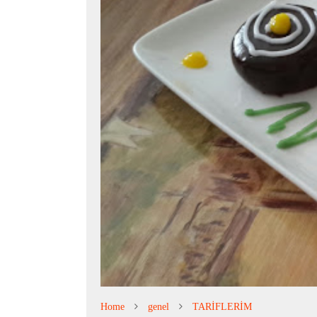
Home
genel
TARİFLERİM