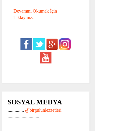
Devamını Okumak İçin
Tıklayınız..
SOSYAL MEDYA
..............
@birgulunlezzetleri
...........................