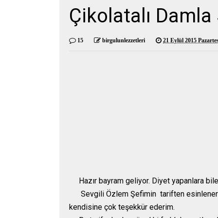
Çikolatalı Damla 
15
birgulunlezzetleri
21 Eylül 2015 Pazartes
Hazır bayram geliyor. Diyet yapanlara bile t
Sevgili Özlem Şefimin tariften esinlenerek y
kendisine çok teşekkür ederim.