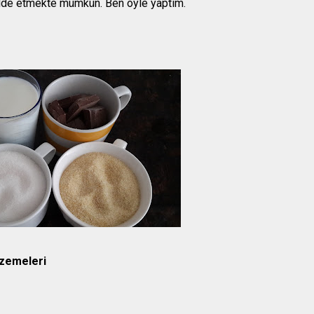
 elde etmekte mümkün. Ben öyle yaptım.
lzemeleri