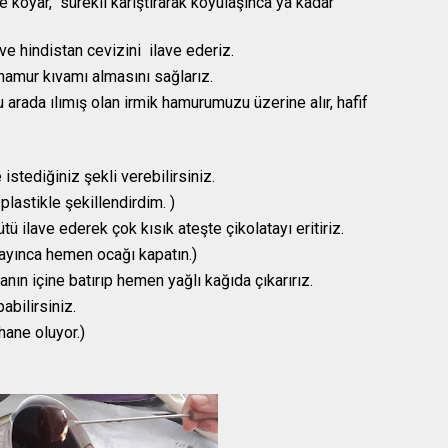
e koyar, sürekli karıştırarak koyulaşınca ya kadar
e hindistan cevizini ilave ederiz.
n hamur kıvamı almasını sağlarız.
u arada ılımış olan irmik hamurumuzu üzerine alır, hafif
 istediğiniz şekli verebilirsiniz.
plastikle şekillendirdim. )
ütü ilave ederek çok kısık ateşte çikolatayı eritiriz.
layınca hemen ocağı kapatın.)
tanın içine batırıp hemen yağlı kağıda çıkarırız.
abilirsiniz.
hane oluyor.)