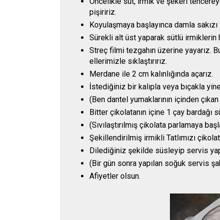
Öncelikle süt, irmik ve şekeri tencerey
pişiririz.
Koyulaşmaya başlayınca damla sakızı v
Sürekli alt üst yaparak sütlü irmikleri
Streç filmi tezgahın üzerine yayarız. B
ellerimizle sıklaştırırız.
Merdane ile 2 cm kalınlığında açarız.
İstediğiniz bir kalıpla veya bıçakla yine
(Ben dantel yumaklarının içinden çıkan 
Bitter çikolatanın içine 1 çay bardağı s
(Sıvılaştırılmış çikolata parlamaya baş
Şekillendirilmiş irmikli Tatlımızı çikola
Dilediğiniz şekilde süsleyip servis yap
(Bir gün sonra yapılan soğuk servis şa
Afiyetler olsun.