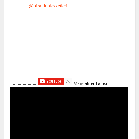
..............
@birgulunlezzetleri
...........................
.....................
Mandalina Tatlısı