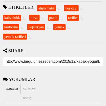
ETIKETLER:
atıştırmalık
beş çayı
kahvaltılık
meze
pratik
tarifler
tariflerim
vejeteryan
yemek
yemek tarifleri
SHARE:
YORUMLAR
FACEBOOK
:
BLOGGER
DISQUS