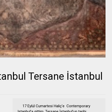
anbul Tersane İstanbul
17 Eylül Cumartesi Haliç’e Contemporary
Istanbul’a gittim. Tersane İstanbul’un tarihi