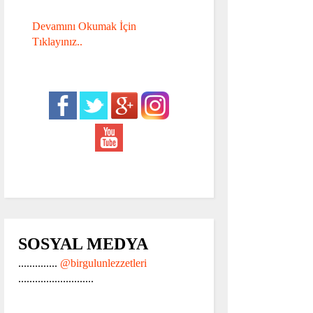
Devamını Okumak İçin
Tıklayınız..
SOSYAL MEDYA
..............
@birgulunlezzetleri
...........................