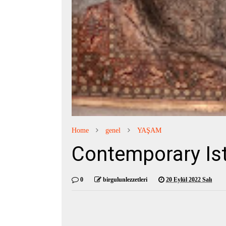
Home
genel
YAŞAM
Contemporary Ist
0
birgulunlezzetleri
20 Eylül 2022 Salı