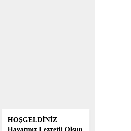
HOŞGELDİNİZ
Hayatınız Lezzetli Olsun