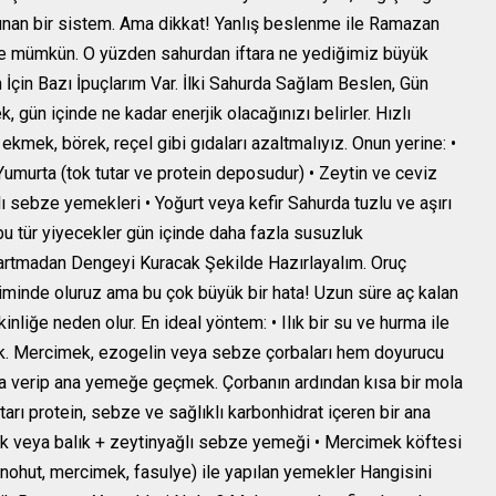
unan bir sistem. Ama dikkat! Yanlış beslenme ile Ramazan
 de mümkün. O yüzden sahurdan iftara ne yediğimiz büyük
İçin Bazı İpuçlarım Var. İlki Sahurda Sağlam Beslen, Gün
gün içinde ne kadar enerjik olacağınızı belirler. Hızlı
ekmek, börek, reçel gibi gıdaları azaltmalıyız. Onun yerine: •
Yumurta (tok tutar ve protein deposudur) • Zeytin ve ceviz
ğlı sebze yemekleri • Yoğurt veya kefir Sahurda tuzlu ve aşırı
bu tür yiyecekler gün içinde daha fazla susuzluk
bartmadan Dengeyi Kuracak Şekilde Hazırlayalım. Oruç
iminde oluruz ama bu çok büyük bir hata! Uzun süre aç kalan
nliğe neden olur. En ideal yöntem: • Ilık bir su ve hurma ile
çmek. Mercimek, ezogelin veya sebze çorbaları hem doyurucu
a verip ana yemeğe geçmek. Çorbanın ardından kısa bir mola
arı protein, sebze ve sağlıklı karbonhidrat içeren bir ana
k veya balık + zeytinyağlı sebze yemeği • Mercimek köftesi
(nohut, mercimek, fasulye) ile yapılan yemekler Hangisini