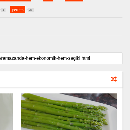
yemek
2
23