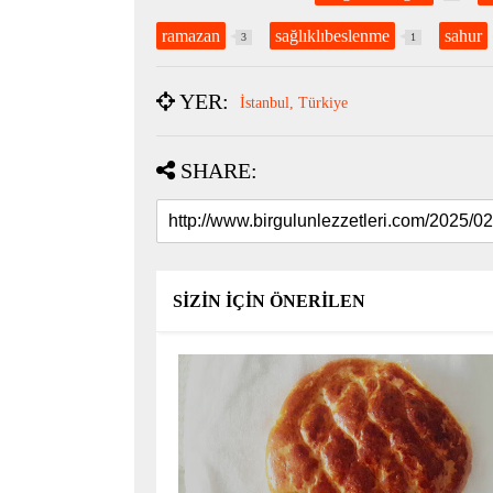
ramazan
sağlıklıbeslenme
sahur
3
1
YER:
İstanbul, Türkiye
SHARE:
SİZİN İÇİN ÖNERİLEN