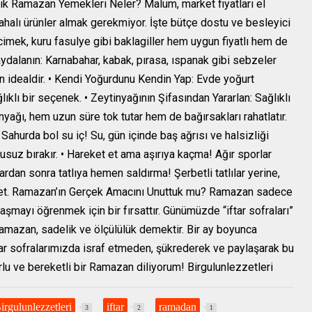
k Ramazan Yemekleri Neler? Malum, market fiyatları el
pahalı ürünler almak gerekmiyor. İşte bütçe dostu ve besleyici
rcimek, kuru fasulye gibi baklagiller hem uygun fiyatlı hem de
aydalanın: Karnabahar, kabak, pırasa, ıspanak gibi sebzeler
 idealdir. • Kendi Yoğurdunu Kendin Yap: Evde yoğurt
ı bir seçenek. • Zeytinyağının Şifasından Yararlan: Sağlıklı
ağı, hem uzun süre tok tutar hem de bağırsakları rahatlatır.
ahurda bol su iç! Su, gün içinde baş ağrısı ve halsizliği
susuz bırakır. • Hareket et ama aşırıya kaçma! Ağır sporlar
ftardan sonra tatlıya hemen saldırma! Şerbetli tatlılar yerine,
cih et. Ramazan’ın Gerçek Amacını Unuttuk mu? Ramazan sadece
şmayı öğrenmek için bir fırsattır. Günümüzde “iftar sofraları”
 Ramazan, sadelik ve ölçülülük demektir. Bir ay boyunca
tar sofralarımızda israf etmeden, şükrederek ve paylaşarak bu
rlu ve bereketli bir Ramazan diliyorum! Birgulunlezzetleri
irgulunlezzetleri
iftar
ramadan
3
2
1