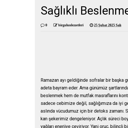
Sağlıklı Beslen
0
birgulunlezzetleri
25 Şubat 2025 Salı
Ramazan ayı geldiğinde sofralar bir başka gü
adeta bayram eder. Ama günümüz şartlarında
beslenmek hem de mutfak masraflarını kont
sadece cebimize değil, sağlığımıza da iyi 
aslında vücudumuz için bir detoks zamanı. Si
kan şekerimiz dengeleniyor. Açlık süreci bo
yağları enerjiye çeviriyor. Yani oruç, bilinçl