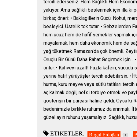
tercih ederseniz. Hem Sağlıklı Hem Ekonomi
yakıyor. Ama sağlıklı beslenmek için illa ki 
birkaç öneri: • Baklagillerin Gücü: Nohut, me
besleyici. Üstelik tok tutar. • Sebzelerden F
hem ucuz hem de hafif yemekler yapmak için
mayalamak, hem daha ekonomik hem de sağlıkl
yağ tüketmek Ramazan’da çok önemli. Zeytiny
Oruçlu Bir Günü Daha Rahat Geçirmek İçin… • S
önler. • Kahveyi azalt! Fazla kafein, vücudu 
yerine hafif yürüyüşler tercih edebilirsin. • İ
hurma, kuru meyve veya sütlü tatlıları ter
aç kalmak değil, nefsi terbiye etmek ve payla
gösterişin bir parçası haline geldi. Oysa ki
bedenimizle birlikte ruhumuz da arınmalı. İf
güzel ayın ruhunu yaşamalıyız. Sağlıklı, huzu
ETIKETLER:
Birgul Erdoğan
B
1