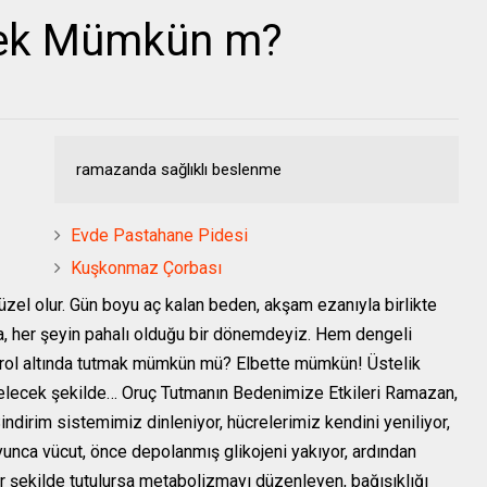
mek Mümkün m?
ramazanda sağlıklı beslenme
Evde Pastahane Pidesi
Kuşkonmaz Çorbası
zel olur. Gün boyu aç kalan beden, akşam ezanıyla birlikte
, her şeyin pahalı olduğu bir dönemdeyiz. Hem dengeli
rol altında tutmak mümkün mü? Elbette mümkün! Üstelik
gelecek şekilde… Oruç Tutmanın Bedenimize Etkileri Ramazan,
ndirim sistemimiz dinleniyor, hücrelerimiz kendini yeniliyor,
yunca vücut, önce depolanmış glikojeni yakıyor, ardından
i bir şekilde tutulursa metabolizmayı düzenleyen, bağışıklığı