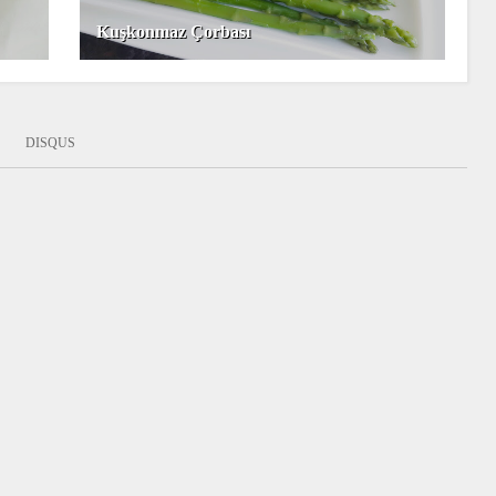
Kuşkonmaz Çorbası
:
DISQUS