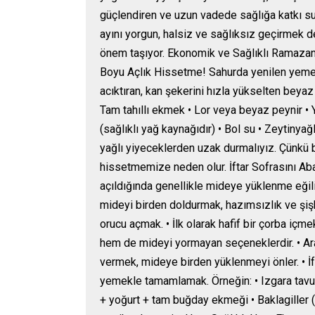
güçlendiren ve uzun vadede sağlığa katkı s
ayını yorgun, halsiz ve sağlıksız geçirmek
önem taşıyor. Ekonomik ve Sağlıklı Ramazan 
Boyu Açlık Hissetme! Sahurda yenilen yemek, 
acıktıran, kan şekerini hızla yükselten beyaz 
Tam tahıllı ekmek • Lor veya beyaz peynir • 
(sağlıklı yağ kaynağıdır) • Bol su • Zeytinya
yağlı yiyeceklerden uzak durmalıyız. Çünkü 
hissetmemize neden olur. İftar Sofrasını A
açıldığında genellikle mideye yüklenme eğil
mideyi birden doldurmak, hazımsızlık ve şişki
orucu açmak. • İlk olarak hafif bir çorba i
hem de mideyi yormayan seçeneklerdir. • Ar
vermek, mideye birden yüklenmeyi önler. • İft
yemekle tamamlamak. Örneğin: • Izgara tavu
+ yoğurt + tam buğday ekmeği • Baklagiller 