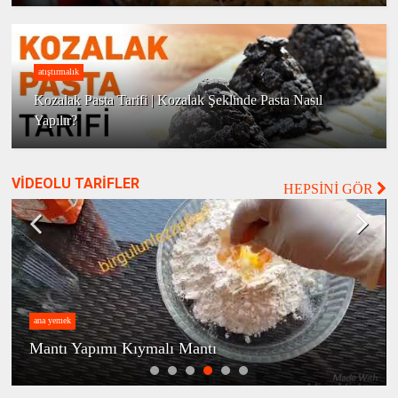
atıştırmalık
Kozalak Pasta Tarifi | Kozalak Şeklinde Pasta Nasıl
Yapılır?
VİDEOLU TARİFLER
HEPSİNİ GÖR
genel
ı
KURU DOMATESLİ BULGUR 