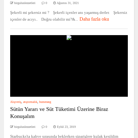
birgulunlezzetleri
0
Ağustos 31, 2021
Şekerli mi şekersiz mi ? Şekerli içenler anı yaşarmış derler. Şekersiz
Daha fazla oku
içenler de acıyı.. Doğru olabilir mi?&...
Alışveriş
,
atıştırmalık
,
bumerang
Sütün Yararı ve Süt Tüketimi Üzerine Biraz
Konuşalım
birgulunlezzetleri
0
Eylül 23, 2019
Starbucks'ta kahve sırasında beklerken siparişlere kulak kesildim