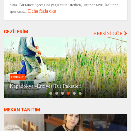
biraz. Bir tanesi içeceğini yağlı sütle isterken, üstünde taytı, kolunda
Daha fazla oku
spor çant...
GEZİLERİM
HEPSİNİ GÖR
Festivaller
Kapadokya -Erciyes Tur Paketleri
MEKAN TANITIM