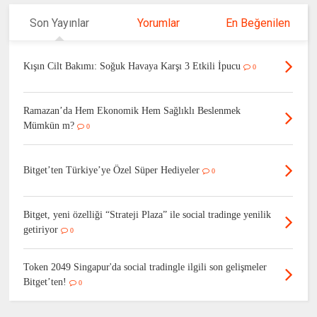
Son Yayınlar
Yorumlar
En Beğenilen
Kışın Cilt Bakımı: Soğuk Havaya Karşı 3 Etkili İpucu
0
Ramazan’da Hem Ekonomik Hem Sağlıklı Beslenmek
Mümkün m?
0
Bitget’ten Türkiye’ye Özel Süper Hediyeler
0
Bitget, yeni özelliği “Strateji Plaza” ile social tradinge yenilik
getiriyor
0
Token 2049 Singapur'da social tradingle ilgili son gelişmeler
Bitget’ten!
0