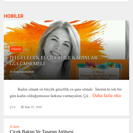
HOBİLER
Etkinlik
İYİ GELECEK ELÇİLERİ İLE KADINLAR
GÜLÜMSEMELİ
By
birgulunlezzetleri
Kadın olmak en büyük güzellik ve şans olmalı. İsterim ki tek bir
Daha fazla oku
gün kadın olduğumuzun farkına varmayalım. Çü...
0
Mart 07, 2018
El İşleri
Çiçek Bakım Ve Tasarım Atölyesi