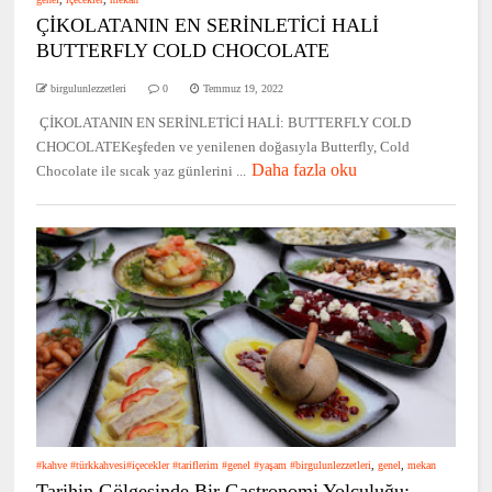
ÇİKOLATANIN EN SERİNLETİCİ HALİ
BUTTERFLY COLD CHOCOLATE
birgulunlezzetleri
0
Temmuz 19, 2022
ÇİKOLATANIN EN SERİNLETİCİ HALİ: BUTTERFLY COLD
CHOCOLATEKeşfeden ve yenilenen doğasıyla Butterfly, Cold
Daha fazla oku
Chocolate ile sıcak yaz günlerini ...
#kahve #türkkahvesi#içecekler #tariflerim #genel #yaşam #birgulunlezzetleri
,
genel
,
mekan
Tarihin Gölgesinde Bir Gastronomi Yolculuğu: