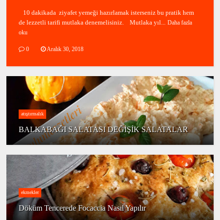
10 dakikada ziyafet yemeği hazırlamak isterseniz bu pratik hem
de lezzetli tarifi mutlaka denemelisiniz. Mutlaka yıl...
Daha fazla
oku
0
Aralık 30, 2018
atıştırmalık
BALKABAĞI SALATASI DEĞİŞİK SALATALAR
ekmekler
Döküm Tencerede Focaccia Nasıl Yapılır