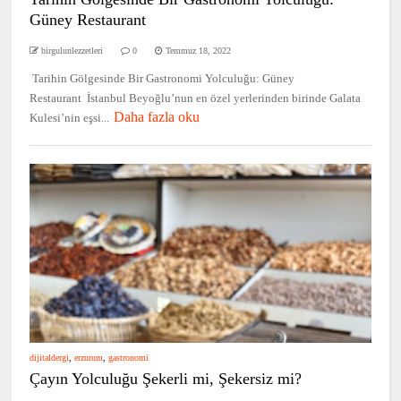
Güney Restaurant
birgulunlezzetleri
0
Temmuz 18, 2022
Tarihin Gölgesinde Bir Gastronomi Yolculuğu: Güney
Restaurant İstanbul Beyoğlu’nun en özel yerlerinden birinde Galata
Daha fazla oku
Kulesi’nin eşsi...
dijitaldergi
,
erzurum
,
gastronomi
Çayın Yolculuğu Şekerli mi, Şekersiz mi?