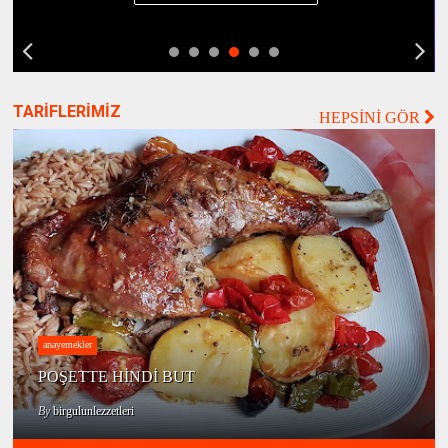
TARİFLERİMİZ
HEPSİNİ GÖR
anayemekler
POŞETTE HİNDİ BUT
By
birgulunlezzetleri