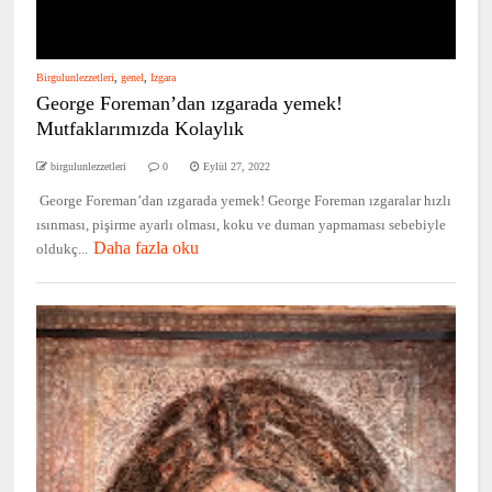
Birgulunlezzetleri
,
genel
,
Izgara
George Foreman’dan ızgarada yemek!
Mutfaklarımızda Kolaylık
birgulunlezzetleri
0
Eylül 27, 2022
George Foreman’dan ızgarada yemek! George Foreman ızgaralar hızlı
ısınması, pişirme ayarlı olması, koku ve duman yapmaması sebebiyle
Daha fazla oku
oldukç...