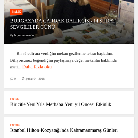
BALIK
BURGAZADA ÇARDAK BALIKÇISI- 14 ŞUBAT
SEVGİLİLER GÜNÜ
By
birgulunlezzetleri
Bir süredir ara verdiğim mekan gezilerine tekrar başladım.
Biliyorsunuz beğendiğim paylaşmaya değer mekanlar hakkında
Daha fazla oku
mutl...
0
Şubat 04, 2018
Etkinli
Biricitle Yeni Yıla Merhaba-Yeni yıl Öncesi Etkinlik
Etkinlik
İstanbul Hilton-Kozyatağı'nda Kahramanmaraş Günleri