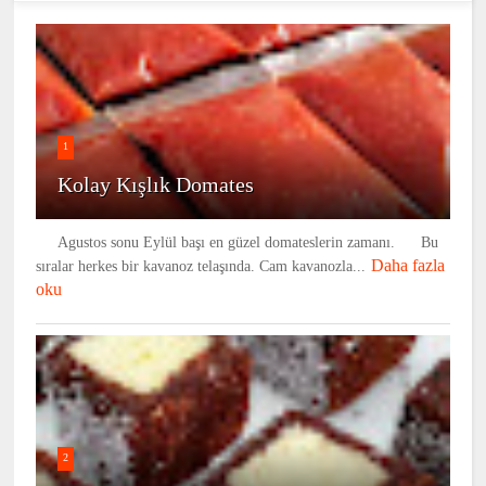
1
Kolay Kışlık Domates
Agustos sonu Eylül başı en güzel domateslerin zamanı. Bu
Daha fazla
sıralar herkes bir kavanoz telaşında. Cam kavanozla...
oku
2