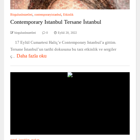
Birgulunlezzetleri
,
contemporaryistanbul
,
Etkinlik
Contemporary Istanbul Tersane İstanbul
birgulunlezzetleri
0
Eylül 20, 2022
17 Eylül Cumartesi Haliç’e Contemporary Istanbul’a gittim.
Tersane İstanbul’un tarihi dokusuna bu tarz etkinlik ve sergiler
Daha fazla oku
ç...
genel
,
içecekler
,
mekan