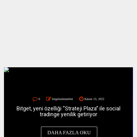
0
birgulunlezzetleri
Ekim 19, 2022
Token 2049 Singapur'da social tradingle ilgili
son gelişmeler Bitget’ten!
DAHA FAZLA OKU