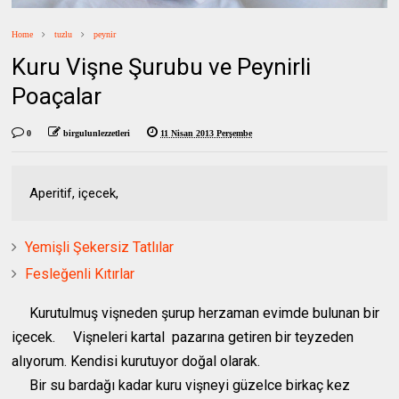
Home
tuzlu
peynir
Kuru Vişne Şurubu ve Peynirli
Poaçalar
0
birgulunlezzetleri
11 Nisan 2013 Perşembe
Aperitif, içecek,
Yemişli Şekersiz Tatlılar
Fesleğenli Kıtırlar
Kurutulmuş vişneden şurup herzaman evimde bulunan bir
içecek. Vişneleri kartal pazarına getiren bir teyzeden
alıyorum. Kendisi kurutuyor doğal olarak.
Bir su bardağı kadar kuru vişneyi güzelce birkaç kez