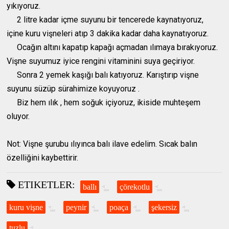
yıkıyoruz.
2 litre kadar içme suyunu bir tencerede kaynatıyoruz,
içine kuru vişneleri atıp 3 dakika kadar daha kaynatıyoruz.
Ocağın altını kapatıp kapağı açmadan ılımaya bırakıyoruz.
Vişne suyumuz iyice rengini vitaminini suya geçiriyor.
Sonra 2 yemek kaşığı balı katıyoruz. Karıştırıp vişne
suyunu süzüp sürahimize koyuyoruz .
Biz hem ılık , hem soğuk içiyoruz, ikiside muhteşem
oluyor.
Not: Vişne şurubu ılıyınca balı ilave edelim. Sıcak balın
özelliğini kaybettirir.
ETIKETLER:
ballı
çörekotlu
kuru vişne
peynir
poaça
şekersiz
tuzlu