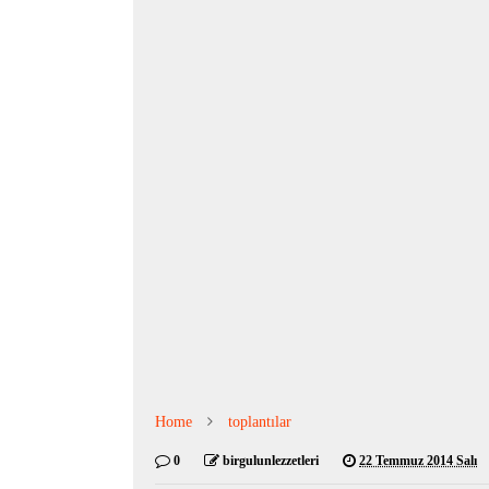
Home
toplantılar
0
birgulunlezzetleri
22 Temmuz 2014 Salı