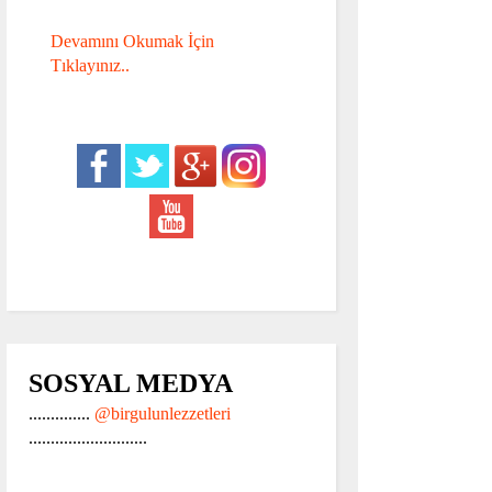
Devamını Okumak İçin
Tıklayınız..
SOSYAL MEDYA
..............
@birgulunlezzetleri
...........................