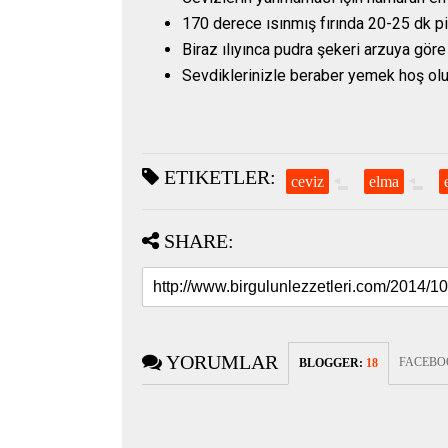
170 derece ısınmış fırında 20-25 dk pi
Biraz ılıyınca pudra şekeri arzuya göre 
Sevdiklerinizle beraber yemek hoş olu
ETIKETLER:
ceviz
elma
SHARE:
YORUMLAR
FACEBO
BLOGGER
:
18