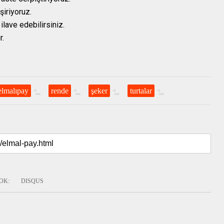
şiriyoruz.
ilave edebilirsiniz.
r.
elmalıpay
rende
şeker
turtalar
OK
:
DISQUS