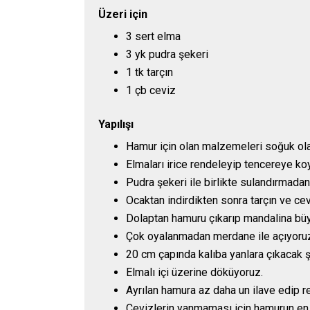
Üzeri için
3 sert elma
3 yk pudra şekeri
1 tk tarçın
1 çb ceviz
Yapılışı
Hamur için olan malzemeleri soğuk ola
Elmaları irice rendeleyip tencereye ko
Pudra şekeri ile birlikte sulandırmadan
Ocaktan indirdikten sonra tarçın ve cev
Dolaptan hamuru çıkarıp mandalina büy
Çok oyalanmadan merdane ile açıyoru
20 cm çapında kalıba yanlara çıkacak ş
Elmalı içi üzerine döküyoruz.
Ayrılan hamura az daha un ilave edip r
Cevizlerin yanmaması için hamurun en 