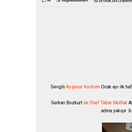
34
birgulunlezzetleri
26 Ocak 2015 Pazartes
Sevgili
Ayşenur Kıvılcım
Ocak ayı ilk haf
Serkan Bozkurt
ile Chef Table Mutfak
Ak
adına yakışır bi