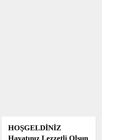
HOŞGELDİNİZ
Hayatınız Lezzetli Olsun