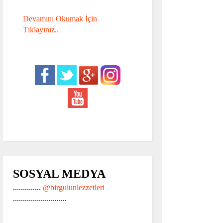
Devamını Okumak İçin
Tıklayınız..
SOSYAL MEDYA
..............
@birgulunlezzetleri
...........................