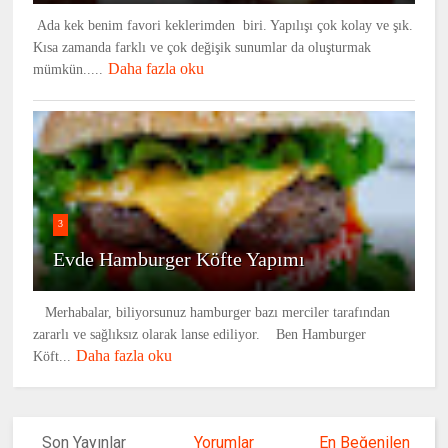
Ada kek benim favori keklerimden biri. Yapılışı çok kolay ve şık.
Kısa zamanda farklı ve çok değişik sunumlar da oluşturmak
Daha fazla oku
mümkün.....
3
Evde Hamburger Köfte Yapımı
Merhabalar, biliyorsunuz hamburger bazı merciler tarafından
zararlı ve sağlıksız olarak lanse ediliyor. Ben Hamburger
Daha fazla oku
Köft...
Son Yayınlar
Yorumlar
En Beğenilen