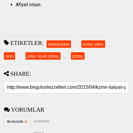
Afiyet olsun.
ETIKETLER:
antioksidan
kolay pilav
nero
pilav siyah pirinç
pirinç
SHARE:
YORUMLAR
FACEBOOK
:
BLOGGER
:
45