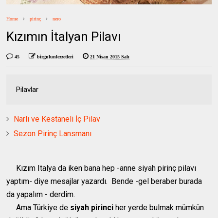
Home
pirinç
nero
Kızımın İtalyan Pilavı
45
birgulunlezzetleri
21 Nisan 2015 Salı
Pilavlar
Narlı ve Kestaneli İç Pilav
Sezon Pirinç Lansmanı
Kızım Italya da iken bana hep -anne siyah pirinç pilavı
yaptım- diye mesajlar yazardı. Bende -gel beraber burada
da yapalım - derdim.
Ama Türkiye de
siyah pirinci
her yerde bulmak mümkün