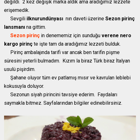
değildi. 2 kez değişik marka aldık ama aradığımız lezzete
erişemedik.
Sevgili
ilknurundünyası
nın daveti üzerine
Sezon pirinç
lansmanı
na gittim.
Sezon pirinç
in denememiz için sunduğu
verene nero
kargo pirinç
te işte tam da aradığımız lezzeti bulduk.
Pirinç ambalajında tarifi var ancak ben tarifin pişme
süresini yeterli bulmadım. Kızım la biraz Türk biraz İtalyan
usulü pişirdim.
Şahane oluyor tüm ev patlamış mısır ve kavrulan leblebi
kokusuyla doluyor.
Sezonun siyah pirincini tavsiye ederim. Faydaları
saymakla bitmez. Sayfalarından bilgiler edinebilirsiniz.