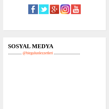
SOSYAL MEDYA
..............
@birgulunlezzetleri
...........................