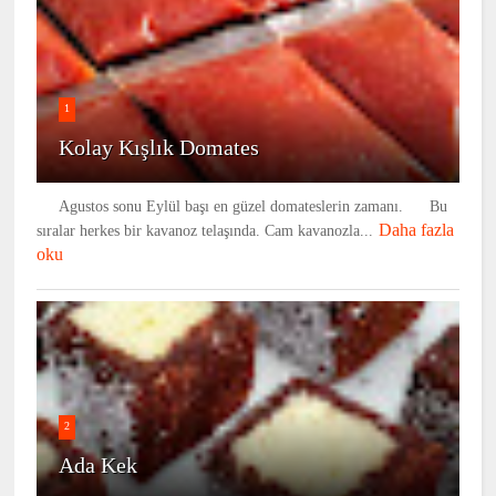
1
Kolay Kışlık Domates
Agustos sonu Eylül başı en güzel domateslerin zamanı. Bu
Daha fazla
sıralar herkes bir kavanoz telaşında. Cam kavanozla...
oku
2
Ada Kek