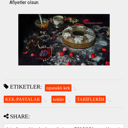
Afiyetler olsun.
ETIKETLER:
ıspanaklı kek
KEK-PASTALAR
kekler
TARİFLERİM
SHARE: