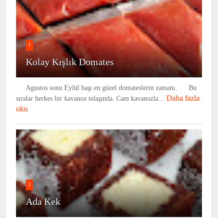
1
Kolay Kışlık Domates
Agustos sonu Eylül başı en güzel domateslerin zamanı. Bu
Daha fazla
sıralar herkes bir kavanoz telaşında. Cam kavanozla...
oku
2
Ada Kek