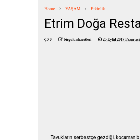
Home
YAŞAM
Etkinlik
Etrim Doğa Rest
0
birgulunlezzetleri
25 Eylül 2017 Pazartesi
Tavukların serbestçe gezdiği, kocaman bir 