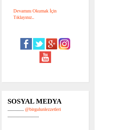
Devamını Okumak İçin
Tıklayınız..
SOSYAL MEDYA
..............
@birgulunlezzetleri
...........................