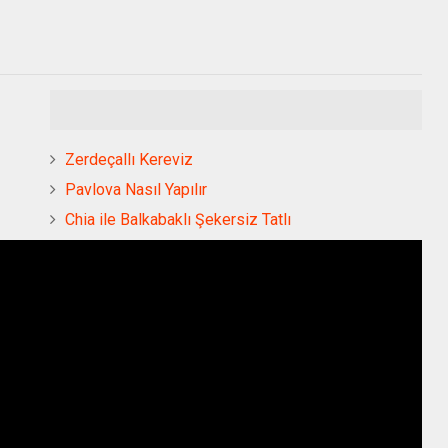
Zerdeçallı Kereviz
Pavlova Nasıl Yapılır
Chia ile Balkabaklı Şekersiz Tatlı