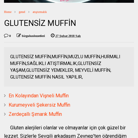
Home
genel
atıştırmalık
GLUTENSİZ MUFFİN
0
birgulunlezzetleri
27 Şubat 2018 Salı
GLUTENSİZ MUFFİN,MUFFİN,MUZLU MUFFİN,HURMALI
MUFFİN,SAĞLIKLI ATIŞTIRMALIK,GLUTENSİZ
YAŞAM,GLUTENSİZ YEMEKLER, MEYVELİ MUFFİN,
GLUTENSİZ MUFFİN NASIL YAPILIR,
En Kolayından Vişneli Muffin
Kurumeyveli Şekersiz Muffin
Zerdeçallı Şımarık Muffin
Gluten alerjileri olanlar ve olmayanlar için çok güzel bir
lezzet. Sizlerle Sevgili arkadaşım Zeynep'ten öğrendiğim