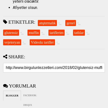
yeterli olacaktır.
Afiyetler olsun.
ETIKETLER:
atıştırmalık
genel
glutensiz
muffin
tariflerim
tatlılar
vejeteryan
Videolu tarifler
SHARE:
YORUMLAR
FACEBOOK
:
BLOGGER
DISQUS