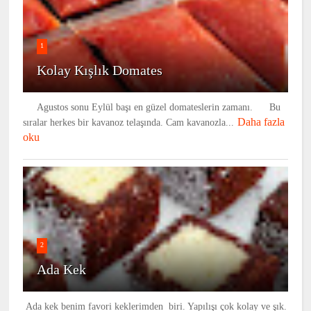
1
Kolay Kışlık Domates
Agustos sonu Eylül başı en güzel domateslerin zamanı. Bu
Daha fazla
sıralar herkes bir kavanoz telaşında. Cam kavanozla...
oku
2
Ada Kek
Ada kek benim favori keklerimden biri. Yapılışı çok kolay ve şık.