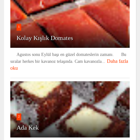
1
Kolay Kışlık Domates
Agustos sonu Eylül başı en güzel domateslerin zamanı. Bu
Daha fazla
sıralar herkes bir kavanoz telaşında. Cam kavanozla...
oku
2
Ada Kek