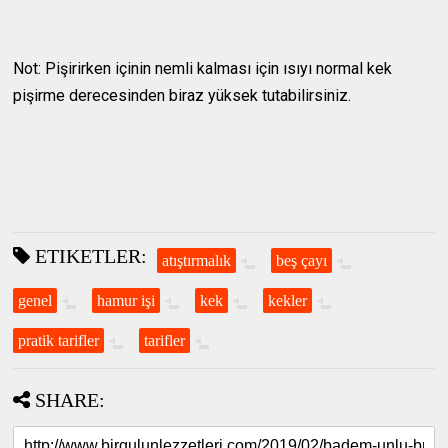
Not: Pişirirken içinin nemli kalması için ısıyı normal kek
pişirme derecesinden biraz yüksek tutabilirsiniz.
ETIKETLER:
atıştırmalık
beş çayı
genel
hamur işi
kek
kekler
pratik tarifler
tarifler
SHARE: