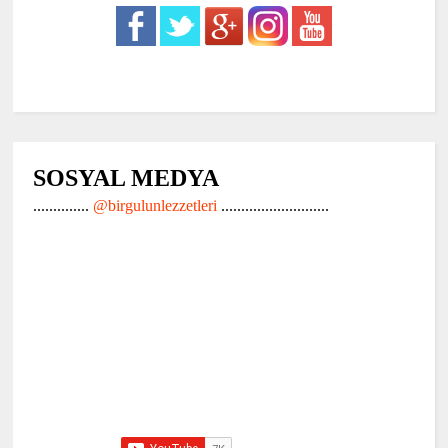
SOSYAL MEDYA
..............
@birgulunlezzetleri
...........................