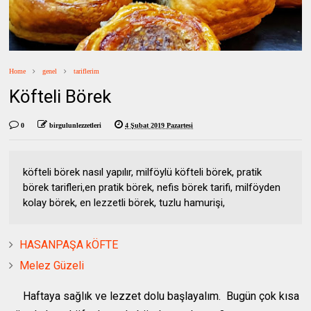
Home
genel
tariflerim
Köfteli Börek
0
birgulunlezzetleri
4 Şubat 2019 Pazartesi
köfteli börek nasıl yapılır, milföylü köfteli börek, pratik
börek tarifleri,en pratik börek, nefis börek tarifi, milföyden
kolay börek, en lezzetli börek, tuzlu hamurişi,
HASANPAŞA kÖFTE
Melez Güzeli
Haftaya sağlık ve lezzet dolu başlayalım. Bugün çok kısa