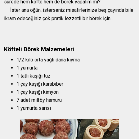
sürede hem köfte hem de börek yapalım mı?
İster ana öğün, isterseniz misafirlerinize beş çayında bile
ikram edeceğiniz çok pratik lezzetli bir börek için...
Köfteli Börek Malzemeleri
1/2 kilo orta yağlı dana kıyma
1 yumurta
1 tatlı kaşığı tuz
1 çay kaşığı karabiber
1 çay kaşığı kimyon
7 adet milföy hamuru
1 yumurta sarısı