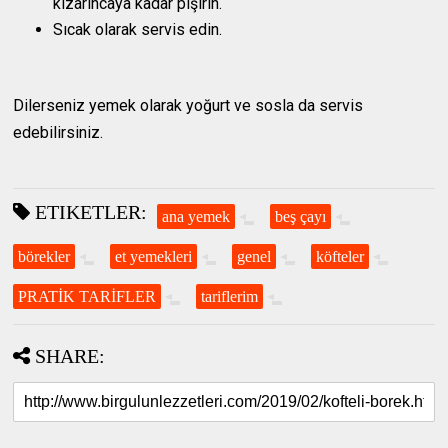
kızarıncaya kadar pişirin.
Sıcak olarak servis edin.
Dilerseniz yemek olarak yoğurt ve sosla da servis
edebilirsiniz.
ETIKETLER:
ana yemek
beş çayı
börekler
et yemekleri
genel
köfteler
PRATİK TARİFLER
tariflerim
SHARE: