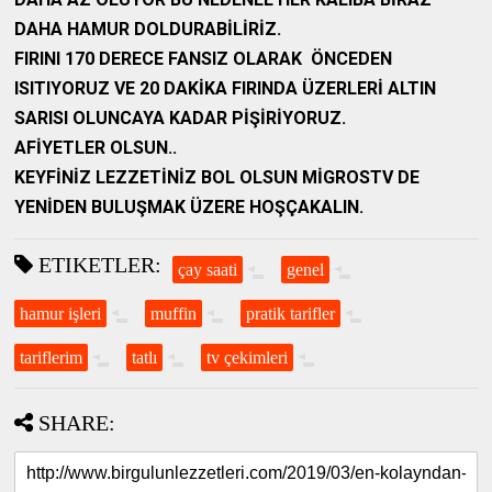
DAHA HAMUR DOLDURABİLİRİZ.
FIRINI 170 DERECE FANSIZ OLARAK
ÖNCEDEN
ISITIYORUZ VE 20 DAKİKA FIRINDA ÜZERLERİ ALTIN
SARISI OLUNCAYA KADAR PİŞİRİYORUZ.
AFİYETLER OLSUN..
KEYFİNİZ LEZZETİNİZ BOL OLSUN MİGROSTV DE
YENİDEN BULUŞMAK ÜZERE HOŞÇAKALIN.
ETIKETLER:
çay saati
genel
hamur işleri
muffin
pratik tarifler
tariflerim
tatlı
tv çekimleri
SHARE: