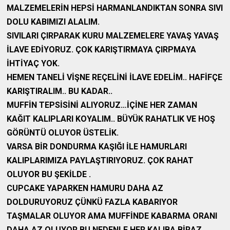
MALZEMELERİN HEPSİ HARMANLANDIKTAN SONRA SIVI
DOLU KABIMIZI ALALIM.
SIVILARI ÇIRPARAK KURU MALZEMELERE YAVAŞ YAVAŞ
İLAVE EDİYORUZ. ÇOK KARIŞTIRMAYA ÇIRPMAYA
İHTİYAÇ YOK.
HEMEN TANELİ VİŞNE REÇELİNİ İLAVE EDELİM.. HAFİFÇE
KARIŞTIRALIM.. BU KADAR..
MUFFİN TEPSİSİNİ ALIYORUZ…İÇİNE HER ZAMAN
KAĞIT KALIPLARI KOYALIM.. BÜYÜK RAHATLIK VE HOŞ
GÖRÜNTÜ OLUYOR ÜSTELİK.
VARSA BİR DONDURMA KAŞIĞI İLE HAMURLARI
KALIPLARIMIZA PAYLAŞTIRIYORUZ. ÇOK RAHAT
OLUYOR BU ŞEKİLDE .
CUPCAKE YAPARKEN HAMURU DAHA AZ
DOLDURUYORUZ ÇÜNKÜ FAZLA KABARIYOR
TAŞMALAR OLUYOR AMA MUFFİNDE KABARMA ORANI
DAHA AZ OLUYOR BU NEDENLE HER KALIBA BİRAZ