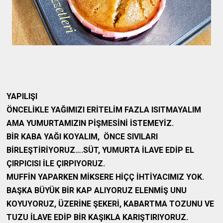
YAPILIŞI
ÖNCELİKLE YAĞIMIZI ERİTELİM FAZLA ISITMAYALIM
AMA YUMURTAMIZIN PİŞMESİNİ İSTEMEYİZ.
BİR KABA YAĞI KOYALIM,
ÖNCE SIVILARI
BİRLEŞTİRİYORUZ….SÜT, YUMURTA İLAVE EDİP EL
ÇIRPICISI İLE ÇIRPIYORUZ.
MUFFİN YAPARKEN MİKSERE HİÇÇ İHTİYACIMIZ YOK.
BAŞKA BÜYÜK BİR KAP ALIYORUZ ELENMİŞ UNU
KOYUYORUZ, ÜZERİNE ŞEKERİ, KABARTMA TOZUNU VE
TUZU İLAVE EDİP BİR KAŞIKLA KARIŞTIRIYORUZ.