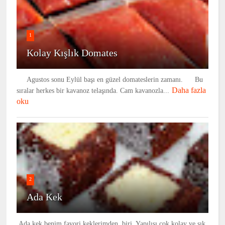
1
Kolay Kışlık Domates
Agustos sonu Eylül başı en güzel domateslerin zamanı. Bu
Daha fazla
sıralar herkes bir kavanoz telaşında. Cam kavanozla...
oku
2
Ada Kek
Ada kek benim favori keklerimden biri. Yapılışı çok kolay ve şık.