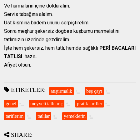
Ve hurmaların içine dolduralım.
Servis tabağına alalım.
Üst kısmına badem ununu serpiştirelim.
Sonra meşhur şekersiz dogbes kuşburnu marmelatını
tatlımızın üzerinde gezdirelim.
İşte hem şekersiz, hem tatlı, hemde sağlıklı
PERİ BACALARI
TATLISI
hazır..
Afiyet olsun.
ETIKETLER:
atıştırmalık
beş çayı
genel
meyveli tatlılar ç
pratik tarifler
tariflerim
tatlılar
yemeklerin
SHARE: