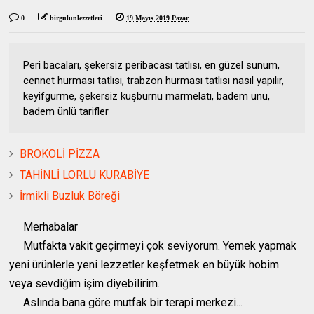
0
birgulunlezzetleri
19 Mayıs 2019 Pazar
Peri bacaları, şekersiz peribacası tatlısı, en güzel sunum,
cennet hurması tatlısı, trabzon hurması tatlısı nasıl yapılır,
keyifgurme, şekersiz kuşburnu marmelatı, badem unu,
badem ünlü tarifler
BROKOLİ PİZZA
TAHİNLİ LORLU KURABİYE
İrmikli Buzluk Böreği
Merhabalar
Mutfakta vakit geçirmeyi çok seviyorum. Yemek yapmak
yeni ürünlerle yeni lezzetler keşfetmek en büyük hobim
veya sevdiğim işim diyebilirim.
Aslında bana göre mutfak bir terapi merkezi...