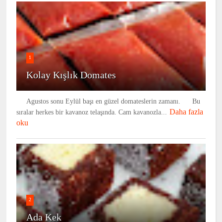
1
Kolay Kışlık Domates
Agustos sonu Eylül başı en güzel domateslerin zamanı. Bu
Daha fazla
sıralar herkes bir kavanoz telaşında. Cam kavanozla...
oku
2
Ada Kek