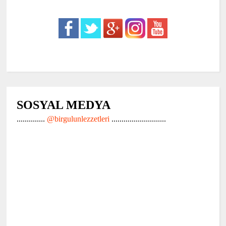
SOSYAL MEDYA
..............
@birgulunlezzetleri
...........................