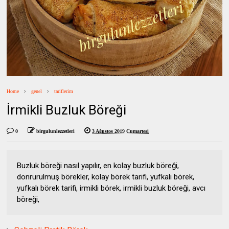
Home
genel
tariflerim
İrmikli Buzluk Böreği
0
birgulunlezzetleri
3 Ağustos 2019 Cumartesi
Buzluk böreği nasıl yapılır, en kolay buzluk böreği,
donrurulmuş börekler, kolay börek tarifi, yufkalı börek,
yufkalı börek tarifi, irmikli börek, irmikli buzluk böreği, avcı
böreği,