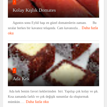
1
Kolay Kışlık Domates
Agustos sonu Eylül başı en güzel domateslerin zamanı. Bu
Daha fazla
sıralar herkes bir kavanoz telaşında. Cam kavanozla...
oku
2
Ada Kek
Ada kek benim favori keklerimden biri. Yapılışı çok kolay ve şık.
Kısa zamanda farklı ve çok değişik sunumlar da oluşturmak
Daha fazla oku
mümkün.....