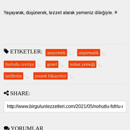
Yaşayarak, düşünerek, lezzet alarak yemeniz dileğiyle..⚘
ETIKETLER:
anayemek
atıştırmalık
fosforlu cevriye
genel
nohut yemeği
tariflerim
yemek hikayeleri
SHARE:
YORUMLAR