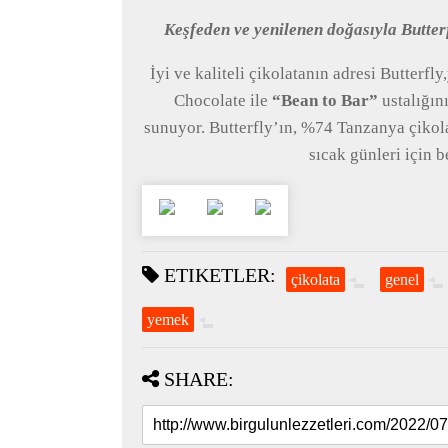
Keşfeden ve yenilenen doğasıyla Butterf
İyi ve kaliteli çikolatanın adresi Butterfly
Chocolate ile
“Bean to Bar”
ustalığını
sunuyor. Butterfly’ın, %74 Tanzanya çikolat
sıcak günleri için 
ETIKETLER:
çikolata
genel
yemek
SHARE: