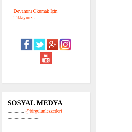
Devamını Okumak İçin
Tıklayınız..
SOSYAL MEDYA
..............
@birgulunlezzetleri
...........................