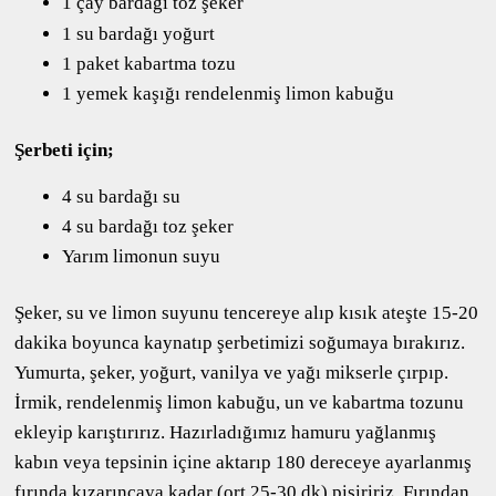
1 çay bardağı toz şeker
1 su bardağı yoğurt
1 paket kabartma tozu
1 yemek kaşığı rendelenmiş limon kabuğu
Şerbeti için;
4 su bardağı su
4 su bardağı toz şeker
Yarım limonun suyu
Şeker, su ve limon suyunu tencereye alıp kısık ateşte 15-20
dakika boyunca kaynatıp şerbetimizi soğumaya bırakırız.
Yumurta, şeker, yoğurt, vanilya ve yağı mikserle çırpıp.
İrmik, rendelenmiş limon kabuğu, un ve kabartma tozunu
ekleyip karıştırırız. Hazırladığımız hamuru yağlanmış
kabın veya tepsinin içine aktarıp 180 dereceye ayarlanmış
fırında kızarıncaya kadar (ort 25-30 dk) pişiririz. Fırından