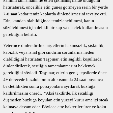
kanının tam anlamı ile etten çıkmamış halde olduğunu
hatırlatarak, öncelikle etin güneş görmeyen serin bir yerde
7-8 saat kadar temiz kaplarda dinlendirmesini tavsiye etti.
Etin, kandan olabildiğince temizlenebilmesi, kanın
süzülebilmesi için delikli bir kap ya da elek kullanılmasını
gerektiğini belirtti.
Yeterince dinlendirilmemiş etlerin hazımsızlık, şişkinlik,
kabızlık veya ishal gibi sindirim sorunlarına neden
olabildiğini hatırlatan Taşpınar, etin sağlıklı koşullarda
dinlendirilerek, sertliğin tamamlanmasını beklemek
gerektiğini söyledi. Taşpınar, etlerin geniş tepsilerde önce
4+ derecede buzdolabının alt kısmında 24 saat boyunca
bekletildikten sonra porsiyonlara ayrılarak buzluğa
kaldırılmasını önerdi. “Aksi takdirde, ilk sıcaklığı
düşmeden buzluğa koyulan etin yüzeyi kurur ama içi sıcak
kalmaya devam eder. Böylece ette bakteriler ürer ve koku