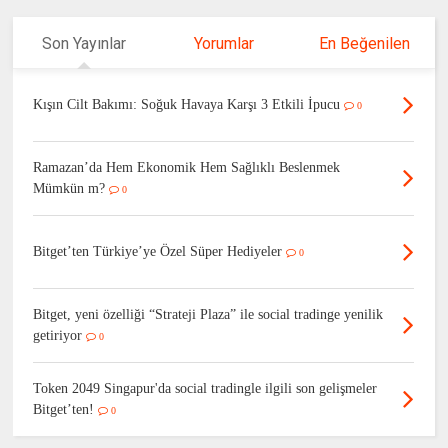
Son Yayınlar
Yorumlar
En Beğenilen
Kışın Cilt Bakımı: Soğuk Havaya Karşı 3 Etkili İpucu
0
Ramazan’da Hem Ekonomik Hem Sağlıklı Beslenmek
Mümkün m?
0
Bitget’ten Türkiye’ye Özel Süper Hediyeler
0
Bitget, yeni özelliği “Strateji Plaza” ile social tradinge yenilik
getiriyor
0
Token 2049 Singapur'da social tradingle ilgili son gelişmeler
Bitget’ten!
0