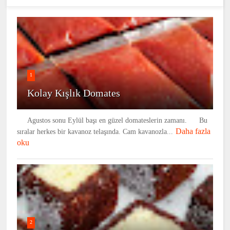
1
Kolay Kışlık Domates
Agustos sonu Eylül başı en güzel domateslerin zamanı. Bu
Daha fazla
sıralar herkes bir kavanoz telaşında. Cam kavanozla...
oku
2