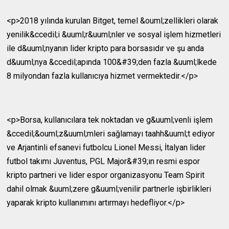
<p>2018 yılında kurulan Bitget, temel &ouml;zellikleri olarak
yenilik&ccedil;i &uuml;r&uuml;nler ve sosyal işlem hizmetleri
ile d&uuml;nyanın lider kripto para borsasıdır ve şu anda
d&uuml;nya &ccedil;apında 100&#39;den fazla &uuml;lkede
8 milyondan fazla kullanıcıya hizmet vermektedir.</p>
<p>Borsa, kullanıcılara tek noktadan ve g&uuml;venli işlem
&ccedil;&ouml;z&uuml;mleri sağlamayı taahh&uuml;t ediyor
ve Arjantinli efsanevi futbolcu Lionel Messi, İtalyan lider
futbol takımı Juventus, PGL Major&#39;ın resmi espor
kripto partneri ve lider espor organizasyonu Team Spirit
dahil olmak &uuml;zere g&uuml;venilir partnerle işbirlikleri
yaparak kripto kullanımını artırmayı hedefliyor.</p>