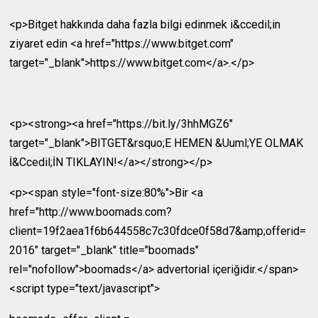
<p>Bitget hakkında daha fazla bilgi edinmek i&ccedil;in
ziyaret edin <a href="https://www.bitget.com"
target="_blank">https://www.bitget.com</a>.</p>
<p><strong><a href="https://bit.ly/3hhMGZ6"
target="_blank">BITGET&rsquo;E HEMEN &Uuml;YE OLMAK
İ&Ccedil;İN TIKLAYIN!</a></strong></p>
<p><span style="font-size:80%">Bir <a
href="http://www.boomads.com?
client=19f2aea1f6b644558c7c30fdce0f58d7&amp;offerid=
2016" target="_blank" title="boomads"
rel="nofollow">boomads</a> advertorial içeriğidir.</span>
<script type="text/javascript">