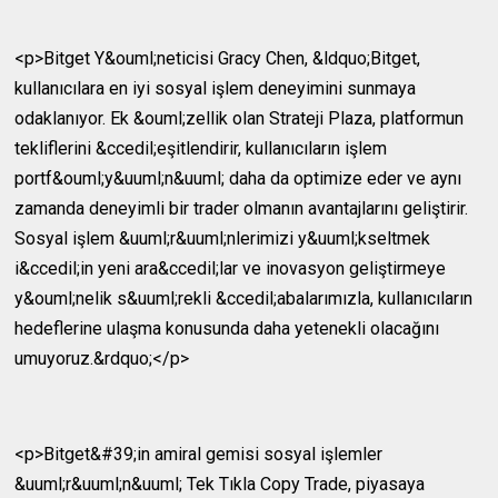
<p>Bitget Y&ouml;neticisi Gracy Chen, &ldquo;Bitget,
kullanıcılara en iyi sosyal işlem deneyimini sunmaya
odaklanıyor. Ek &ouml;zellik olan Strateji Plaza, platformun
tekliflerini &ccedil;eşitlendirir, kullanıcıların işlem
portf&ouml;y&uuml;n&uuml; daha da optimize eder ve aynı
zamanda deneyimli bir trader olmanın avantajlarını geliştirir.
Sosyal işlem &uuml;r&uuml;nlerimizi y&uuml;kseltmek
i&ccedil;in yeni ara&ccedil;lar ve inovasyon geliştirmeye
y&ouml;nelik s&uuml;rekli &ccedil;abalarımızla, kullanıcıların
hedeflerine ulaşma konusunda daha yetenekli olacağını
umuyoruz.&rdquo;</p>
<p>Bitget&#39;in amiral gemisi sosyal işlemler
&uuml;r&uuml;n&uuml; Tek Tıkla Copy Trade, piyasaya