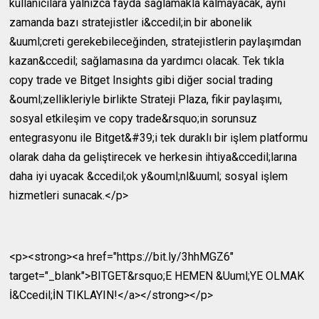
kullanıcılara yalnızca fayda sağlamakla kalmayacak, aynı
zamanda bazı stratejistler i&ccedil;in bir abonelik
&uuml;creti gerekebileceğinden, stratejistlerin paylaşımdan
kazan&ccedil; sağlamasına da yardımcı olacak. Tek tıkla
copy trade ve Bitget Insights gibi diğer social trading
&ouml;zellikleriyle birlikte Strateji Plaza, fikir paylaşımı,
sosyal etkileşim ve copy trade&rsquo;in sorunsuz
entegrasyonu ile Bitget&#39;i tek duraklı bir işlem platformu
olarak daha da geliştirecek ve herkesin ihtiya&ccedil;larına
daha iyi uyacak &ccedil;ok y&ouml;nl&uuml; sosyal işlem
hizmetleri sunacak.</p>
<p><strong><a href="https://bit.ly/3hhMGZ6"
target="_blank">BITGET&rsquo;E HEMEN &Uuml;YE OLMAK
İ&Ccedil;İN TIKLAYIN!</a></strong></p>