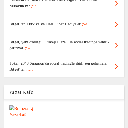
Ramazan’da Hem Ekonomik Hem Sağlıklı Beslenmek
Mümkün m?
0
Bitget’ten Türkiye’ye Özel Süper Hediyeler
0
Bitget, yeni özelliği “Strateji Plaza” ile social tradinge yenilik
getiriyor
0
Token 2049 Singapur'da social tradingle ilgili son gelişmeler
Bitget’ten!
0
Yazar Kafe