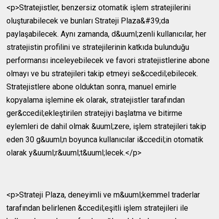
<p>Stratejistler, benzersiz otomatik işlem stratejilerini
oluşturabilecek ve bunları Strateji Plaza&#39;da
paylaşabilecek. Aynı zamanda, d&uuml;zenli kullanıcılar, her
stratejistin profilini ve stratejilerinin katkıda bulunduğu
performansı inceleyebilecek ve favori stratejistlerine abone
olmayı ve bu stratejileri takip etmeyi se&ccedil;ebilecek.
Stratejistlere abone olduktan sonra, manuel emirle
kopyalama işlemine ek olarak, stratejistler tarafından
ger&ccedil;ekleştirilen stratejiyi başlatma ve bitirme
eylemleri de dahil olmak &uuml;zere, işlem stratejileri takip
eden 30 g&uuml;n boyunca kullanıcılar i&ccedil;in otomatik
olarak y&uuml;r&uuml;t&uuml;lecek.</p>
<p>Strateji Plaza, deneyimli ve m&uuml;kemmel traderlar
tarafından belirlenen &ccedil;eşitli işlem stratejileri ile