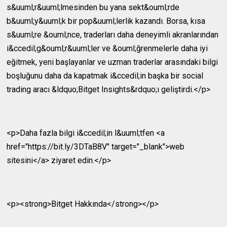
s&uuml;r&uuml;lmesinden bu yana sekt&ouml;rde
b&uuml;y&uuml;k bir pop&uuml;lerlik kazandı. Borsa, kısa
s&uuml;re &ouml;nce, traderları daha deneyimli akranlarından
i&ccedil;g&ouml;r&uuml;ler ve &ouml;ğrenmelerle daha iyi
eğitmek, yeni başlayanlar ve uzman traderlar arasındaki bilgi
boşluğunu daha da kapatmak i&ccedil;in başka bir social
trading aracı &ldquo;Bitget Insights&rdquo;ı geliştirdi.</p>
<p>Daha fazla bilgi i&ccedil;in l&uuml;tfen <a
href="https://bit.ly/3DTaB8V" target="_blank">web
sitesini</a> ziyaret edin.</p>
<p><strong>Bitget Hakkında</strong></p>