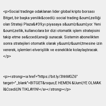
<p>Social tradinge odaklanan lider global kripto borsası
Bitget, bir başka yenilik&ccedil;i social trading &ouml;zelliği
olan Strateji Plaza&#39;yı piyasaya s&uuml;r&uuml;yor. Yeni
&ouml;zellik, kullanıcılara bir dizi otomatik işlem stratejisini
takip etme se&ccedil;eneği sunacak. Sistemin abonelikten
sonra stratejileri otomatik olarak y&uuml;r&uuml;tmesine izin
vererek, işlemleri elverişlilik ve esneklikle kolaylaştıracak.
</p>
<p><strong><a href="https://bit.ly/3hhMGZ6"
target="_blank">BITGET&rsquo;E HEMEN &Uuml;YE OLMAK
İ&Ccedil;İN TIKLAYIN!</a></strong></p>