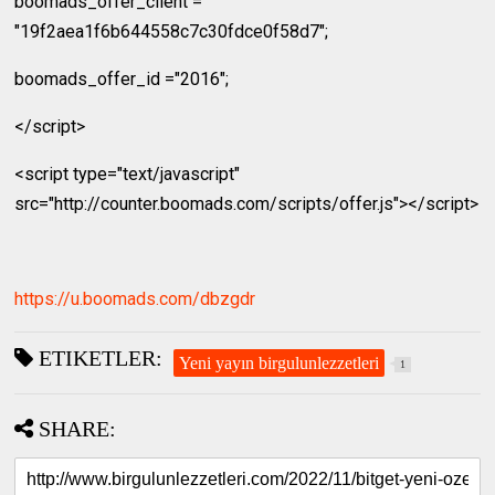
boomads_offer_client =
"19f2aea1f6b644558c7c30fdce0f58d7";
boomads_offer_id ="2016";
</script>
<script type="text/javascript"
src="http://counter.boomads.com/scripts/offer.js"></script>
https://u.boomads.com/dbzgdr
ETIKETLER:
Yeni yayın birgulunlezzetleri
1
SHARE: